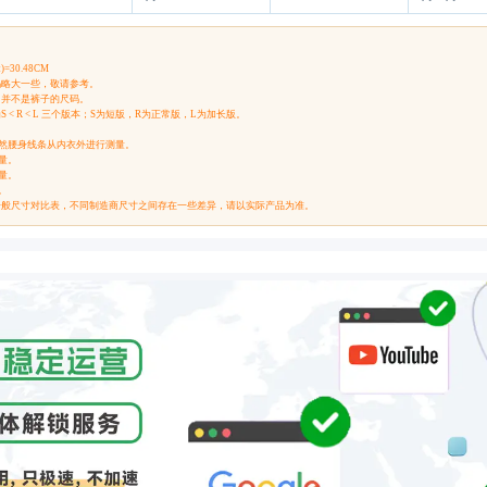
)=30.48CM
码略大一些，敬请参考。
，并不是裤子的尺码。
< R < L 三个版本；S为短版，R为正常版，L为加长版。
自然腰身线条从内衣外进行测量。
量。
量。
。
一般尺寸对比表，不同制造商尺寸之间存在一些差异，请以实际产品为准。