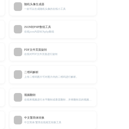
随机头像生成器
一款可以生成随机头像的在线小工具
JSON转PHP数组工具
在线json内容转为php数组
PDF文件页面旋转
在线对PDF文件页面进行旋转
二维码解析
上传二维码图片可对图片内的二维码进行解析。
视频翻转
在线将视频进行水平翻转或垂直翻转，并将翻转后的视频下载到本地。
中文繁简体转换
中文简体/繁简在线相互转换工具