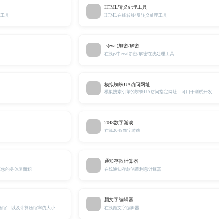
HTML转义处理工具
转工具
HTML在线转移/反转义处理工具
js(eval)加密/解密
在线js中eval加密/解密在线处理工具
模拟蜘蛛UA访问网址
模拟搜索引擎的蜘蛛UA访问指定网址，可用于测试开发使用。
2048数字游戏
在线2048数字游戏
通知存款计算器
算您的身体表面积
在线通知存款储蓄利息计算器
颜文字编辑器
P压缩，以及计算压缩率的大小
在线颜文字编辑器