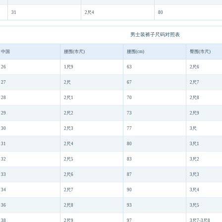
31
2尺4
80
男士装裤子尺码对照表
中国
腰围(市尺)
腰围(cm)
臀围(市尺)
26
1尺9
63
2尺6
27
2尺
67
2尺7
28
2尺1
70
2尺8
29
2尺2
73
2尺9
30
2尺3
77
3尺
31
2尺4
80
3尺1
32
2尺5
83
3尺2
33
2尺6
87
3尺3
34
2尺7
90
3尺4
36
2尺8
93
3尺5
38
2尺9
97
3尺7-3尺8