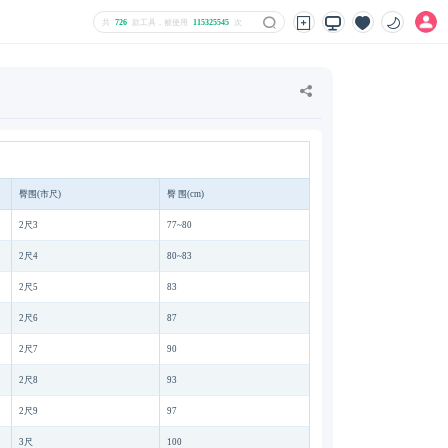
共
726
款工具，被使用
115325545
次
臀围(市尺)
臀 围(cm)
2尺3
77~80
2尺4
80~83
2尺5
83
2尺6
87
2尺7
90
2尺8
93
2尺9
97
3尺
100