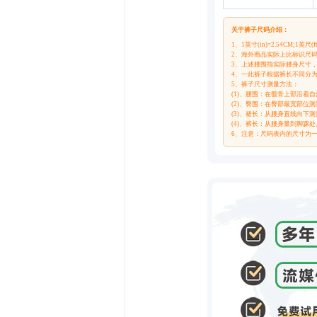
关于裤子尺码介绍：
1、1英寸(in)=2.54CM;1英尺(ft
2、海外商品实际上比标识尺
3、上述腰围指实际腰身尺寸
4、一此裤子根据裤长不同分为S 
5、裤子尺寸测量方法：
(1)、腰围：在髋骨上部沿着
(2)、臀围：在臀部最宽部位测
(3)、裙长：从腰身直线向下测
(4)、裤长：从腰身量到脚踝处
6、注意：尺码表内的尺寸为