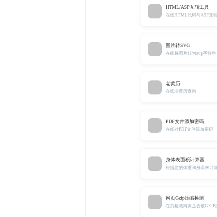
HTML/ASP互转工具
在线HTML代码与ASP互
图片转SVG
在线将图片转为svg字符串
老黄历
在线老黄历查询
PDF文件添加密码
在线对PDF文件添加密码
身体表面积计算器
根据您的体重和身高来计
网页Gzip压缩检测
在页检测网页是否被GZI