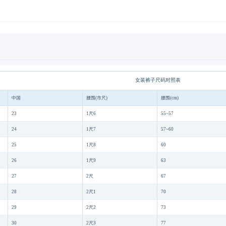
女装裤子尺码对照表
中国
腰围(市尺)
腰围(cm)
23
1尺6
55~57
24
1尺7
57~60
25
1尺8
60
26
1尺9
63
27
2尺
67
28
2尺1
70
29
2尺2
73
30
2尺3
77