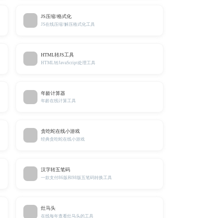
JS压缩/格式化
JS在线压缩/解压格式化工具
HTML转JS工具
HTML转JavaScript处理工具
年龄计算器
。
年龄在线计算工具
贪吃蛇在线小游戏
经典贪吃蛇在线小游戏
汉字转五笔码
一款支付86版和98版五笔码转换工具
灶马头
在线每年查看灶马头的工具