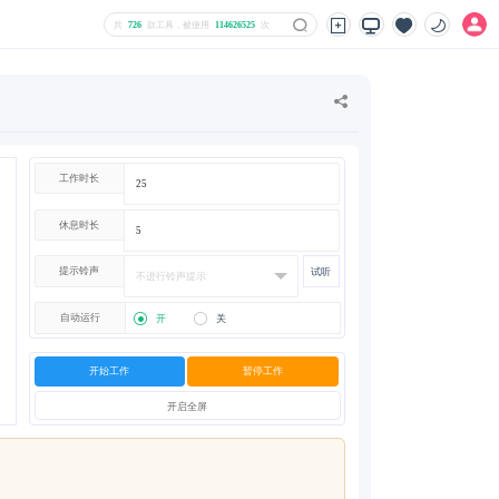
共
726
款工具，被使用
114626525
次
工作时长
休息时长
提示铃声
试听
自动运行
开
关
开始工作
暂停工作
开启全屏