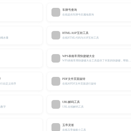
车牌号查询
在线提供车牌号归属地查询
HTML/ASP互转工具
的喝水量
在线HTML代码与ASP互转工具
WPS表格常用快捷键大全
WPS表格常用快捷键大全工具提供了丰富的快捷键，帮助您更高效地操作表格，提升工作效率
序
PDF文件页面旋转
进行自定义排序
在线对PDF文件页面进行旋转
URL解码工具
马数字
URL在线解码工具
玉帝灵签
在线玉帝抽签小工具