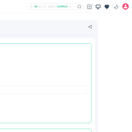
共
726
款工具，被使用
114785233
次