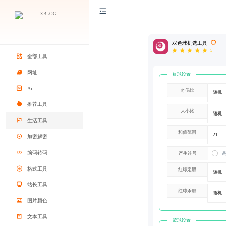
双色球机选工具
5
全部工具
网址
红球设置
Ai
奇偶比
推荐工具
大小比
生活工具
和值范围
加密解密
编码转码
产生连号
格式工具
红球定胆
站长工具
红球杀胆
图片颜色
文本工具
篮球设置