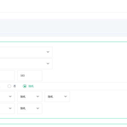
是
否
随机