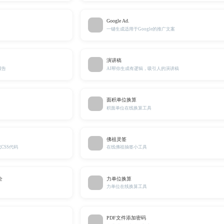
Google Ad.
一键生成适用于Google的推广文案
演讲稿
报告
AI帮你生成有逻辑，吸引人的演讲稿
面积单位换算
积面单位在线换算工具
佛祖灵签
CSS代码
在线佛祖抽签小工具
全
力单位换算
力单位在线换算工具
PDF文件添加密码